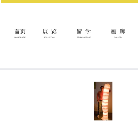
首页
展览
留学
画廊
HOME PAGE
EXHIBITION
STUDY ABROAD
GALLERY